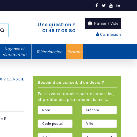
Panier
/
Vide
Une question ?
01 46 17 09 80
Connexion
Urgence et
Télémédecine
Promos
réanimation
Besoin d'un conseil, d'un devis ?
Faites vous rappeler par un conseiller,
et profiter des promotions du mois.
e B -