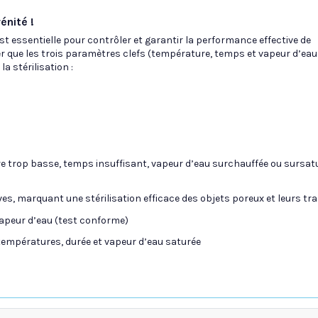
énité !
 est essentielle pour contrôler et garantir la performance effective de
r que les trois paramètres clefs (température, temps et vapeur d’eau
a stérilisation :
e trop basse, temps insuffisant, vapeur d’eau surchauffée ou sursatu
aves, marquant une stérilisation efficace des objets poreux et leurs tra
e vapeur d’eau (test conforme)
: températures, durée et vapeur d’eau saturée