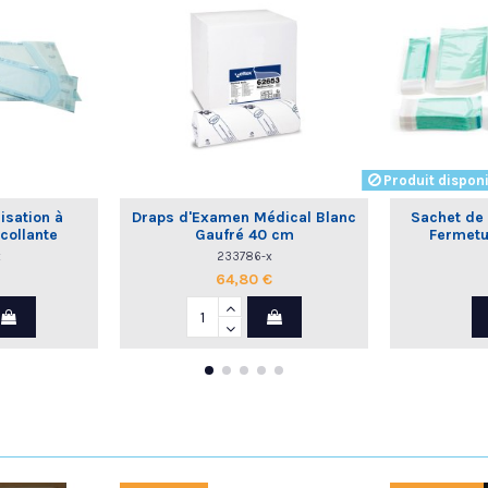
Produit disponi
isation à
Draps d'Examen Médical Blanc
Sachet de S
collante
Gaufré 40 cm
Fermetu
x
233786-x
64,80 €