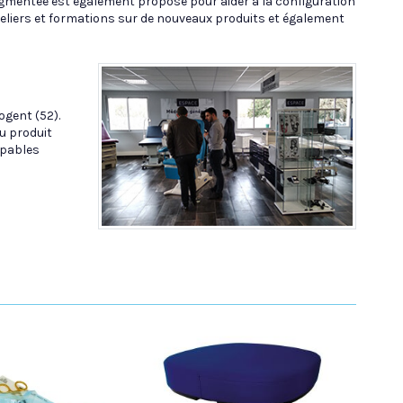
 augmentée est également proposé pour aider à la configuration
teliers et formations sur de nouveaux produits et également
ogent (52).
u produit
apables