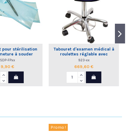
 pour stérilisation
Tabouret d'examen médical à
Gain
meture à souder
roulettes réglable avec
dossier commande au pied
SDP-FPxx
923-xx
9,90 €
669,60 €
Promo !