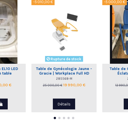
-5 010,00 €
-5 000,00 €
Rupture de stock
 EL10 LED
Table de Gynécologie Jaune -
Table de 
n table
Gracie | Workplace Full HD
Éclat
Borcad
285568-M
0,00 €
19 990,00 €
25 000,00 €
12 990,
Détails