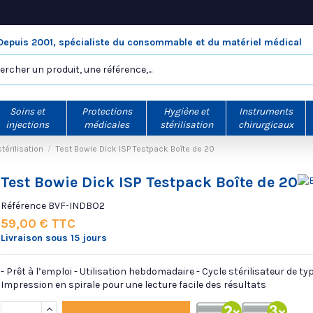
Depuis 2001, spécialiste du consommable et du matériel médical
Soins et
Protections
Hygiène et
Instruments
injections
médicales
stérilisation
chirurgicaux
érilisation
Test Bowie Dick ISP Testpack Boîte de 20
Test Bowie Dick ISP Testpack Boîte de 20
Référence
BVF-INDBO2
59,00 € TTC
Livraison sous 15 jours
- Prêt à l’emploi - Utilisation hebdomadaire - Cycle stérilisateur de typ
Impression en spirale pour une lecture facile des résultats