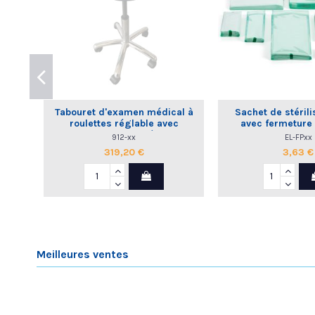
Tabouret d'examen médical à
Sachet de stérili
roulettes réglable avec
avec fermeture
dossier commande à la main
912-xx
EL-FPxx
319,20 €
3,63 €
Meilleures ventes