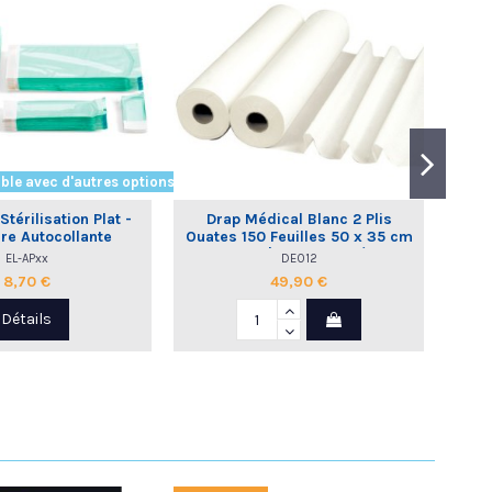
ble avec d'autres options
térilisation Plat -
Drap Médical Blanc 2 Plis
Sac
re Autocollante
Ouates 150 Feuilles 50 x 35 cm
a
- 12 Rlx | Global Hygiène
EL-APxx
DE012
8,70 €
49,90 €
Détails