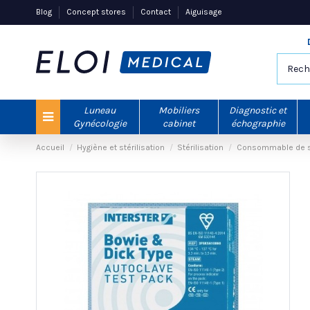
Blog
Concept stores
Contact
Aiguisage
Luneau
Mobiliers
Diagnostic et
Gynécologie
cabinet
échographie
Accueil
Hygiène et stérilisation
Stérilisation
Consommable de st