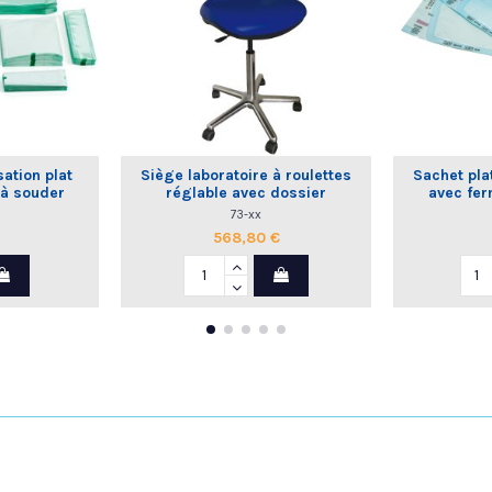
sation plat
Siège laboratoire à roulettes
Sachet plat
 à souder
réglable avec dossier
avec fer
commande manuelle
73-xx
568,80 €