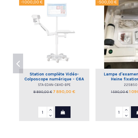
-1 000,00 €
-500,00 €
Station complète Vidéo-
Lampe d'examen
Colposcope numérique - C6A
Heine fixatio
HD EDAN
STA-EDAN-C6HD-BPE
225850
7 890,00 €
1 09
8 890,00 €
1 590,00 €