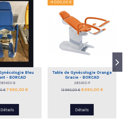
-4 000,00 €
-4 00
Gynécologie Bleu
Table de Gynécologie Orange
Tabl
ant - BORCAD
Gracie - BORCAD
BO
285450-B
285450-P
7 990,00 €
8 990,00 €
00 €
12 990,00 €
Détails
Détails