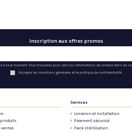
Inscription aux offres promos
e à tout moment. Vous trouverez pour cela nos informations de contact dans les condi
J'accepte les conditions générales et la politique de confidentialité
Services
ns
Livraison et installation
produits
Paiement sécurisé
 ventes
Pack stérilisation