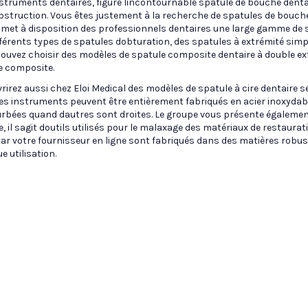
nstruments dentaires, figure lincontournable spatule de bouche denta
bstruction. Vous êtes justement à la recherche de spatules de bouche 
l met à disposition des professionnels dentaires une large gamme de 
férents types de spatules dobturation, des spatules à extrémité simple
pouvez choisir des modèles de spatule composite dentaire à double ext
 composite.
irez aussi chez Eloi Medical des modèles de spatule à cire dentaire 
Ces instruments peuvent être entièrement fabriqués en acier inoxydab
rbées quand dautres sont droites. Le groupe vous présente égalemen
, il sagit doutils utilisés pour le malaxage des matériaux de restaurati
r votre fournisseur en ligne sont fabriqués dans des matières robuste
 utilisation.