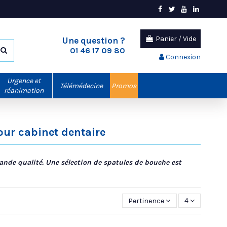
Panier
/
Vide
Une question ?
01 46 17 09 80
Connexion
Urgence et
Télémédecine
Promos
réanimation
ur cabinet dentaire
ande qualité. Une sélection de spatules de bouche est
Pertinence
4