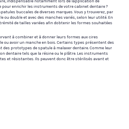
ire, indispensable notamment lors de lapplication de
pour enrichir les instruments de votre cabinet dentaire ?
spatules buccales de diverses marques. Vous y trouverez, par
 ou double et avec des manches variés, selon leur utilité. En
rémité de tailles variées afin dobtenir les formes souhaitées
servant à combiner et à donner leurs formes aux cires
le ou avoir un manche en bois. Certains types présentent des
t des prototypes de spatule à malaxer dentaire. Comme leur
on dentaire tels que la résine ou le plâtre. Les instruments
s et résistantes. Ils peuvent donc être stérilisés avant et