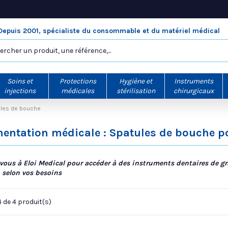
Depuis 2001, spécialiste du consommable et du matériel médical
Soins et
Protections
Hygiène et
Instruments
injections
médicales
stérilisation
chirurgicaux
les de bouche
entation médicale : Spatules de bouche po
vous à Eloi Medical pour accéder à des instruments dentaires de gr
 selon vos besoins
4 de 4 produit(s)