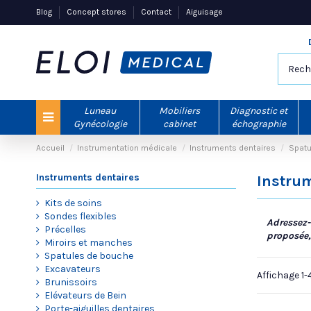
Blog
Concept stores
Contact
Aiguisage
Luneau
Mobiliers
Diagnostic et
Gynécologie
cabinet
échographie
Accueil
Instrumentation médicale
Instruments dentaires
Spatu
Instruments dentaires
Instrum
Kits de soins
Sondes flexibles
Adressez-
Précelles
proposée,
Miroirs et manches
Spatules de bouche
Excavateurs
Affichage 1-
Brunissoirs
Elévateurs de Bein
Porte-aiguilles dentaires