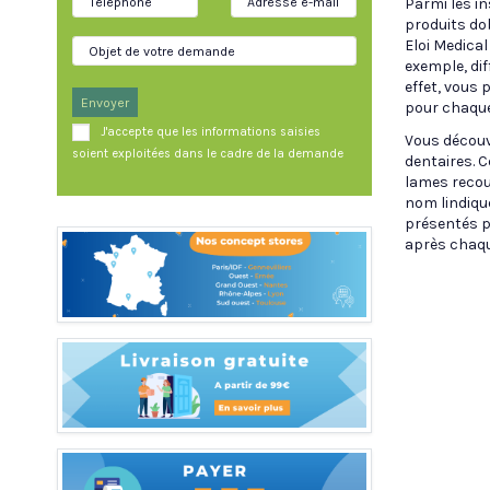
Parmi les i
produits do
Eloi Medica
exemple, dif
effet, vous 
Envoyer
pour chaque
J'accepte que les informations saisies
Vous découvr
soient exploitées dans le cadre de la demande
dentaires. 
lames recou
nom lindique
présentés pa
après chaque