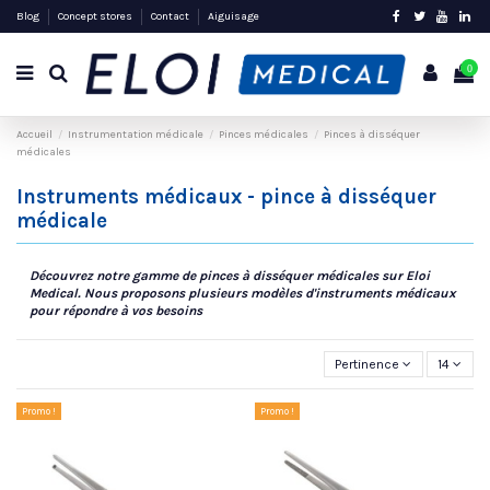
Blog
Concept stores
Contact
Aiguisage
0
Accueil
Instrumentation médicale
Pinces médicales
Pinces à disséquer
médicales
Instruments médicaux - pince à disséquer
médicale
Découvrez notre gamme de pinces à disséquer médicales sur Eloi
Medical. Nous proposons plusieurs modèles d'instruments médicaux
pour répondre à vos besoins
Pertinence
14
Promo !
Promo !