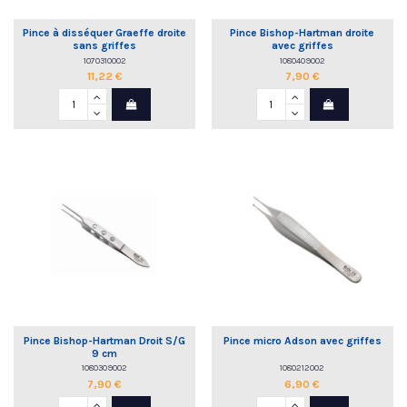
Pince à disséquer Graeffe droite
Pince Bishop-Hartman droite
sans griffes
avec griffes
1070310002
1080409002
11,22 €
7,90 €
Pince Bishop-Hartman Droit S/G
Pince micro Adson avec griffes
9 cm
1080309002
1080212002
7,90 €
6,90 €