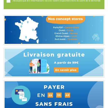
J'accepte que les informations saisies soient exploitées dans le cadre de la demande