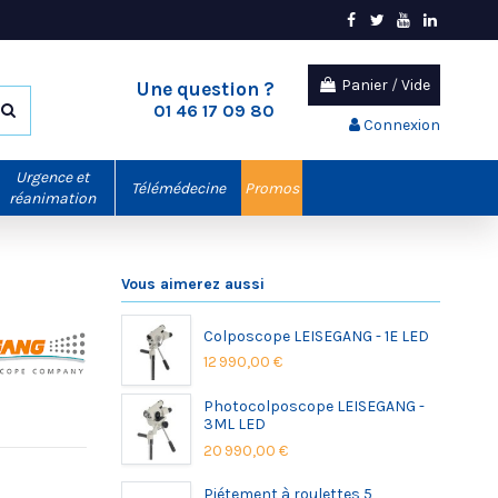
Panier
/
Vide
Une question ?
01 46 17 09 80
Connexion
Urgence et
Télémédecine
Promos
réanimation
Vous aimerez aussi
Colposcope LEISEGANG - 1E LED
12 990,00 €
Photocolposcope LEISEGANG -
3ML LED
20 990,00 €
Piétement à roulettes 5