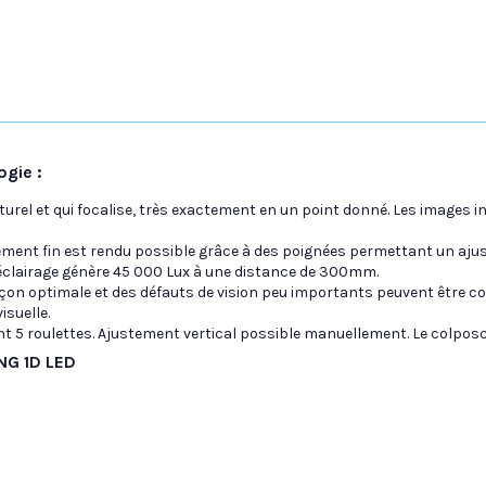
gie :
urel et qui focalise, très exactement en un point donné. Les images
nement fin est rendu possible grâce à des poignées permettant un aju
'éclairage génère 45 000 Lux à une distance de 300mm.
façon optimale et des défauts de vision peu importants peuvent être c
isuelle.
nt 5 roulettes. Ajustement vertical possible manuellement. Le colpos
NG 1D LED