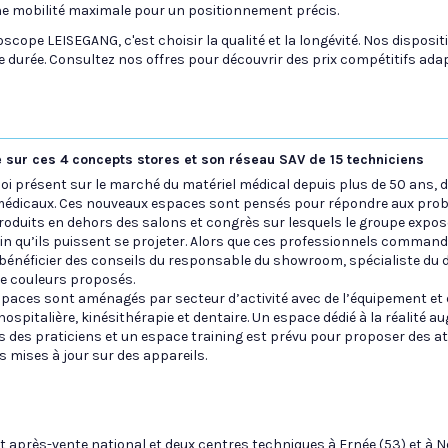
 une mobilité maximale pour un positionnement précis.
scope LEISEGANG, c'est choisir la qualité et la longévité. Nos disposi
 durée. Consultez nos offres pour découvrir des prix compétitifs adap
 sur ces 4 concepts stores et son réseau SAV de 15 techniciens
loi présent sur le marché du matériel médical depuis plus de 50 ans,
médicaux. Ces nouveaux espaces sont pensés pour répondre aux prob
produits en dehors des salons et congrès sur lesquels le groupe expose
in qu’ils puissent se projeter. Alors que ces professionnels commande
 bénéficier des conseils du responsable du showroom, spécialiste du d
de couleurs proposés.
spaces sont aménagés par secteur d’activité avec de l’équipement et
hospitalière, kinésithérapie et dentaire. Un espace dédié à la réalité
s des praticiens et un espace training est prévu pour proposer des a
s mises à jour sur des appareils.
 après-vente national et deux centres techniques à Ernée (53) et à N