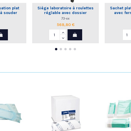
sation plat
Siège laboratoire à roulettes
Sachet plat
 à souder
réglable avec dossier
avec fer
commande manuelle
73-xx
568,80 €