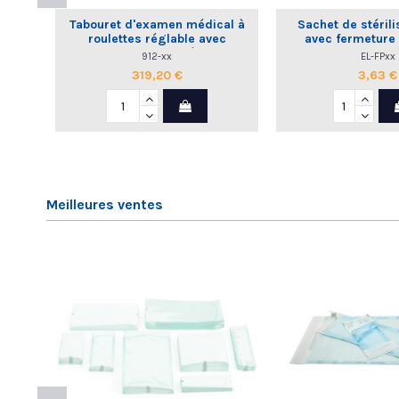
Tabouret d'examen médical à
Sachet de stérili
roulettes réglable avec
avec fermeture
dossier commande à la main
912-xx
EL-FPxx
319,20 €
3,63 €
Meilleures ventes