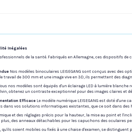
ité Inégalées
fessionnels de la santé. Fabriqués en Allemagne, ces dispositifs de 
endue
Nos modèles binoculaires LEISEGANG sont conçus avec des optiq
 travail de 300 mm et une image vive en 3D, ils permettent des diagno
ous nos modèles sont équipés d'un éclairage LED à lumière blanche ré
vin, obtenez un contraste exceptionnel pour des images claires et dét
mentation Efficace
Le modèle numérique LEISEGANG est doté d'une cam
ts dans vos solutions informatiques existantes, que ce soit dans des 
ique et des réglages précis pour la hauteur, la mise au point et l'i
e plus, des anneaux détachables pour les capuchons des oculaires per
qu'ils soient mobiles ou fixés à une chaise d'examen, se distinguent par