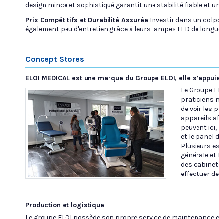
design mince et sophistiqué garantit une stabilité fiable et
Prix Compétitifs et Durabilité Assurée
Investir dans un colpo
également peu d'entretien grâce à leurs lampes LED de longue
Concept Stores
ELOI MEDICAL est une marque du Groupe ELOI, elle s’appuie
Le Groupe E
praticiens 
de voir les 
appareils af
peuvent ici,
et le panel 
Plusieurs e
générale et 
des cabinet
effectuer de
Production et logistique
Le groupe ELOI possède son propre service de maintenance et