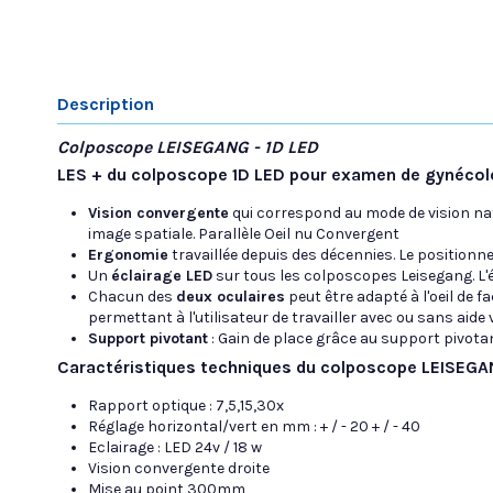
Description
Colposcope LEISEGANG - 1D LED
LES + du colposcope 1D LED pour examen de gynécolo
Vision convergente
qui correspond au mode de vision nat
image spatiale. Parallèle Oeil nu Convergent
Ergonomie
travaillée depuis des décennies. Le position
Un
éclairage LED
sur tous les colposcopes Leisegang. L
Chacun des
deux oculaires
peut être adapté à l'oeil de 
permettant à l'utilisateur de travailler avec ou sans aide v
Support pivotant
: Gain de place grâce au support pivota
Caractéristiques techniques du colposcope LEISEGA
Rapport optique : 7,5,15,30x
Réglage horizontal/vert en mm : + / - 20 + / - 40
Eclairage : LED 24v / 18 w
Vision convergente droite
Mise au point 300mm