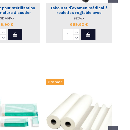
 pour stérilisation
Tabouret d'examen médical à
Gain
meture à souder
roulettes réglable avec
dossier commande au pied
SDP-FPxx
923-xx
9,90 €
669,60 €
Promo !