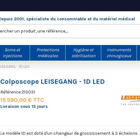
Depuis 2001, spécialiste du consommable et du matériel médical
Soins et
Protections
Hygiène et
Instruments
injections
médicales
stérilisation
chirurgicaux
ISEGANG - 1D LED
Colposcope LEISEGANG - 1D LED
Référence
213031
15 590,00 € TTC
Livraison sous 15 jours
Le modèle 1D est doté d'un changeur de grossissement à 3 échelons.