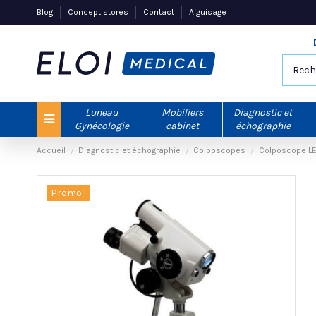
Blog
Concept stores
Contact
Aiguisage
Luneau
Mobiliers
Diagnostic et
Gynécologie
cabinet
échographie
Accueil
Diagnostic et échographie
Colposcopes
Colposcope LE
Promo !