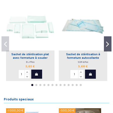
Sachet de stérilisation plat
Sachet de stérilisation à
avec fermeture à souder
fermeture autocollante
EL-FPxx
SDP-APxx
3,63 €
5,68 €
Produits speciaux
-1 000,00 €
-500,00 €