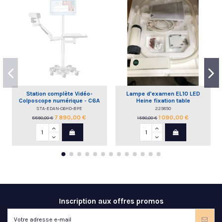
Station complète Vidéo-
Lampe d'examen EL10 LED
Colposcope numérique - C6A
Heine fixation table
HD EDAN
STA-EDAN-C6HD-BPE
225850
7 890,00 €
1 090,00 €
8 890,00 €
1 590,00 €
Inscription aux offres promos