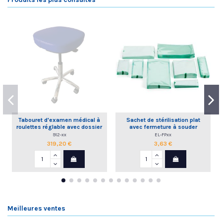
Tabouret d'examen médical à
Sachet de stérilisation plat
roulettes réglable avec dossier
avec fermeture à souder
commande à la main
912-xx
EL-FPxx
319,20 €
3,63 €
Meilleures ventes