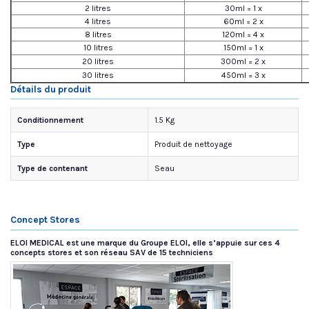
2 litres
30ml = 1 x
4 litres
60ml = 2 x
8 litres
120ml = 4 x
10 litres
150ml = 1 x
20 litres
300ml = 2 x
30 litres
450ml = 3 x
Détails du produit
Conditionnement
1.5 Kg
Type
Produit de nettoyage
Type de contenant
Seau
Concept Stores
ELOI MEDICAL est une marque du Groupe ELOI, elle s’appuie sur ces 4
concepts stores et son réseau SAV de 15 techniciens