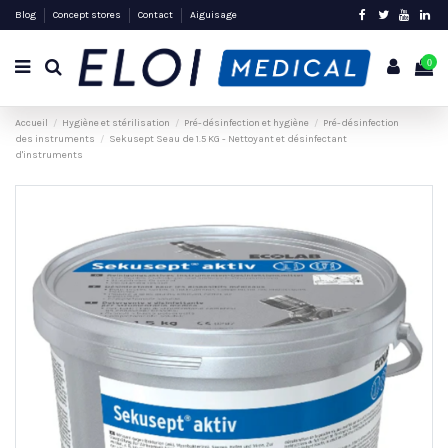
Blog
Concept stores
Contact
Aiguisage
0
Accueil
Hygiène et stérilisation
Pré-désinfection et hygiène
Pré-désinfection
des instruments
Sekusept Seau de 1.5 KG - Nettoyant et désinfectant
d'instruments