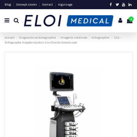
Blog
Concept stores
Contact
Aiguisage
0
Accueil
Diagnostic et échographie
Imagerie médicale
Echographie
S22 -
Échographe Doppler Couleur Sur Chariot SonoScape