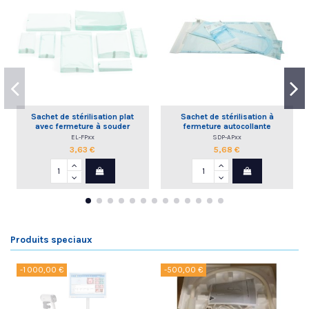
Sachet de stérilisation plat
Sachet de stérilisation à
avec fermeture à souder
fermeture autocollante
EL-FPxx
SDP-APxx
3,63 €
5,68 €
Produits speciaux
-1 000,00 €
-500,00 €