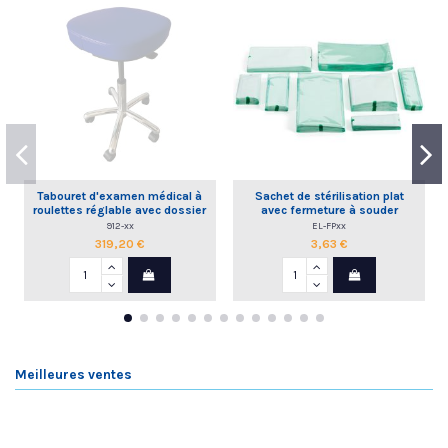
Tabouret d'examen médical à
Sachet de stérilisation plat
roulettes réglable avec dossier
avec fermeture à souder
commande à la main
912-xx
EL-FPxx
319,20 €
3,63 €
Meilleures ventes