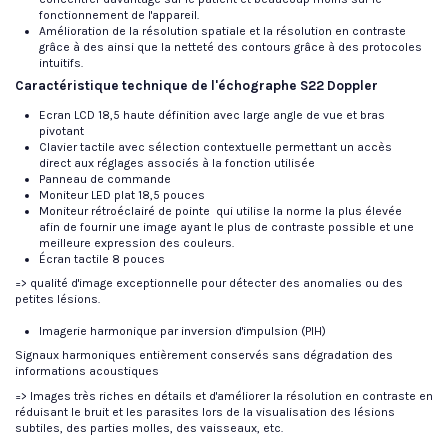
fonctionnement de l'appareil.
Amélioration de la résolution spatiale et la résolution en contraste
grâce à des ainsi que la netteté des contours grâce à des protocoles
intuitifs.
Caractéristique technique de l'échographe S22 Doppler
Ecran LCD 18,5 haute définition avec large angle de vue et bras
pivotant
Clavier tactile avec sélection contextuelle permettant un accès
direct aux réglages associés à la fonction utilisée
Panneau de commande
Moniteur LED plat 18,5 pouces
Moniteur rétroéclairé de pointe qui utilise la norme la plus élevée
afin de fournir une image ayant le plus de contraste possible et une
meilleure expression des couleurs.
Écran tactile 8 pouces
=> qualité d'image exceptionnelle pour détecter des anomalies ou des
petites lésions.
Imagerie harmonique par inversion d'impulsion (PIH)
Signaux harmoniques entièrement conservés sans dégradation des
informations acoustiques
=> Images très riches en détails et d'améliorer la résolution en contraste en
réduisant le bruit et les parasites lors de la visualisation des lésions
subtiles, des parties molles, des vaisseaux, etc.