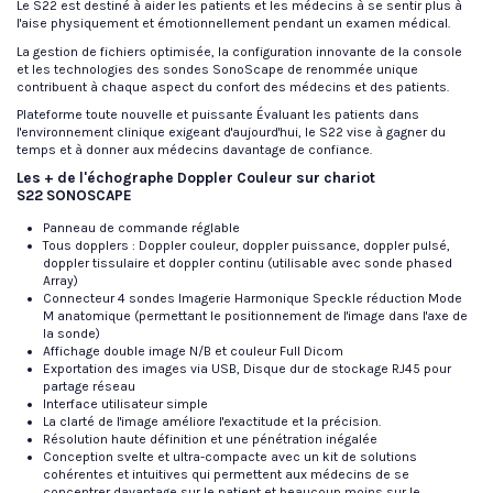
Le S22 est destiné à aider les patients et les médecins à se sentir plus à
l'aise physiquement et émotionnellement pendant un examen médical.
La gestion de fichiers optimisée, la configuration innovante de la console
et les technologies des sondes SonoScape de renommée unique
contribuent à chaque aspect du confort des médecins et des patients.
Plateforme toute nouvelle et puissante Évaluant les patients dans
l'environnement clinique exigeant d'aujourd'hui, le S22 vise à gagner du
temps et à donner aux médecins davantage de confiance.
Les + de l'échographe Doppler Couleur sur chariot
S22 SONOSCAPE
Panneau de commande réglable
Tous dopplers : Doppler couleur, doppler puissance, doppler pulsé,
doppler tissulaire et doppler continu (utilisable avec sonde phased
Array)
Connecteur 4 sondes Imagerie Harmonique Speckle réduction Mode
M anatomique (permettant le positionnement de l'image dans l'axe de
la sonde)
Affichage double image N/B et couleur Full Dicom
Exportation des images via USB, Disque dur de stockage RJ45 pour
partage réseau
Interface utilisateur simple
La clarté de l'image améliore l'exactitude et la précision.
Résolution haute définition et une pénétration inégalée
Conception svelte et ultra-compacte avec un kit de solutions
cohérentes et intuitives qui permettent aux médecins de se
concentrer davantage sur le patient et beaucoup moins sur le