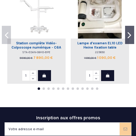
Station complète Vidéo-
Lampe d'examen EL10 LED
Colposcope numérique - C6A
Heine fixation table
HD EDAN
STA-EDAN-C6HD-BPE
225850
7 890,00 €
1 090,00 €
8 890,00 €
1 590,00 €
Inscription aux offres promos