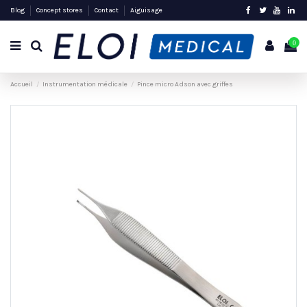
Blog
Concept stores
Contact
Aiguisage
0
Accueil
Instrumentation médicale
Pince micro Adson avec griffes