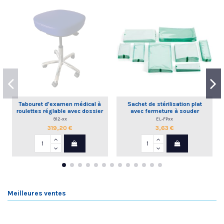
Tabouret d'examen médical à
Sachet de stérilisation plat
roulettes réglable avec dossier
avec fermeture à souder
commande à la main
912-xx
EL-FPxx
319,20 €
3,63 €
Meilleures ventes