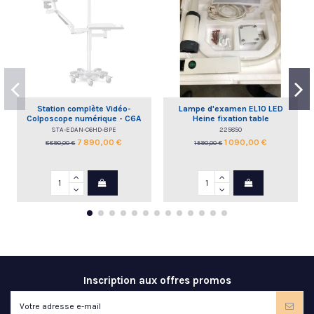
Station complète Vidéo-
Lampe d'examen EL10 LED
Colposcope numérique - C6A
Heine fixation table
HD EDAN
STA-EDAN-C6HD-BPE
225850
7 890,00 €
1 090,00 €
8 890,00 €
1 590,00 €
Inscription aux offres promos