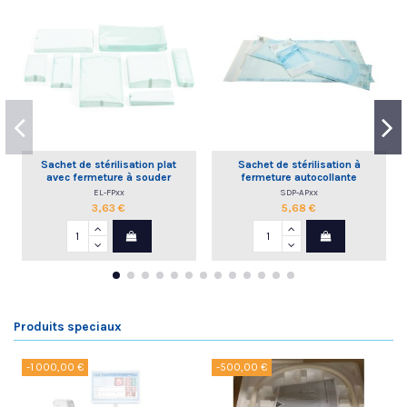
Sachet de stérilisation plat
Sachet de stérilisation à
avec fermeture à souder
fermeture autocollante
EL-FPxx
SDP-APxx
3,63 €
5,68 €
Produits speciaux
-1 000,00 €
-500,00 €