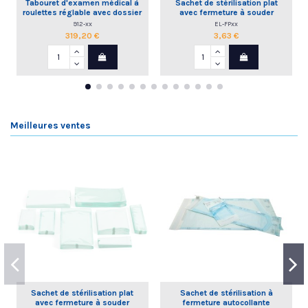
Tabouret d'examen médical à
Sachet de stérilisation plat
roulettes réglable avec dossier
avec fermeture à souder
commande à la main
912-xx
EL-FPxx
319,20 €
3,63 €
Meilleures ventes
Sachet de stérilisation plat
Sachet de stérilisation à
avec fermeture à souder
fermeture autocollante