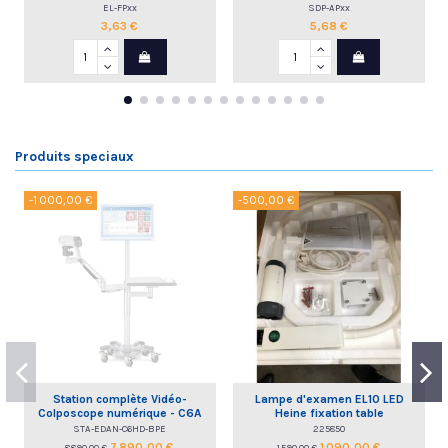
EL-FPxx
SDP-APxx
3,63 €
5,68 €
Produits speciaux
-1 000,00 €
-500,00 €
Station complète Vidéo-
Lampe d'examen EL10 LED
Colposcope numérique - C6A
Heine fixation table
HD EDAN
STA-EDAN-C6HD-BPE
225850
7 890,00 €
1 090,00 €
8 890,00 €
1 590,00 €