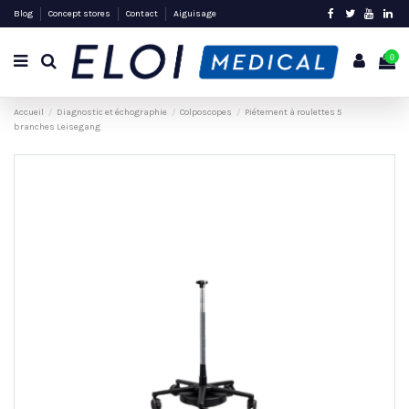
Blog
Concept stores
Contact
Aiguisage
0
Accueil
Diagnostic et échographie
Colposcopes
Piétement à roulettes 5
branches Leisegang