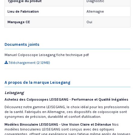
Typologie du produit
Diagnostic
Lieu de Fabrication
Allemagne
Marquage CE
Oui
Documents joints
Manuel Colposcope Leisegang fiche technique pdf
Téléchargement (2.12MB)
A propos de la marque Leisegang
Leisegang
Achetez des Colposcopes LEISEGANG - Performance et Qualité Inégalées
Découvrez notre gamme LEISEGANG, le choix idéal pour les professionnels
de la santé. Fabriqués en Allemagne, ces dispositifs de colposcopie sont
synonymes de précision, durabilité et confort d'utilisation.
Modèles Binoculaire LEISEGANG - Une Vision Claire et Détendue
Nos
modèles binoculaires LEISEGANG sont conçus avec des optiques
convergentes, offrant une expérience sans fatigue même après de longues