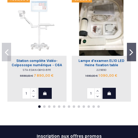
Station complète Vidéo-
Lampe d'examen EL10 LED
Colposcope numérique - C6A
Heine fixation table
HD EDAN
STA-EDAN-C6HD-BPE
225850
7 890,00 €
1 090,00 €
8 890,00 €
1 590,00 €
Inscription aux offres promos