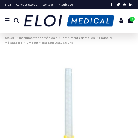
Blog
Concept stores
Contact
Aiguisage
0
Accueil
Instrumentation médicale
Instruments dentaires
Embouts
mélangeurs
Embout Melangeur Bague Jaune