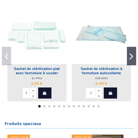
Sachet de stérilisation plat
Sachet de stérilisation à
avec fermeture à souder
fermeture autocollante
EL-FPxx
SDP-APxx
3,63 €
5,68 €
Produits speciaux
-1 000,00 €
-500,00 €