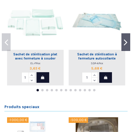
Sachet de stérilisation plat
Sachet de stérilisation à
avec fermeture à souder
fermeture autocollante
EL-FPxx
SDP-APxx
3,63 €
5,68 €
Produits speciaux
-1 000,00 €
-500,00 €