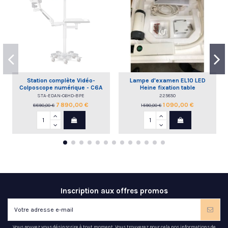
Station complète Vidéo-
Lampe d'examen EL10 LED
Colposcope numérique - C6A
Heine fixation table
HD EDAN
STA-EDAN-C6HD-BPE
225850
7 890,00 €
1 090,00 €
8 890,00 €
1 590,00 €
Inscription aux offres promos
Vous pouvez vous désinscrire à tout moment. Vous trouverez pour cela nos informations de