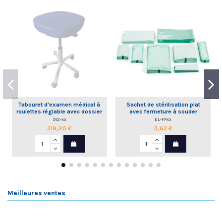
Tabouret d'examen médical à
Sachet de stérilisation plat
roulettes réglable avec dossier
avec fermeture à souder
commande à la main
912-xx
EL-FPxx
319,20 €
3,63 €
Meilleures ventes