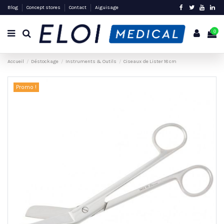
Blog
Concept stores
Contact
Aiguisage
0
Accueil
Déstockage
Instruments & Outils
Ciseaux de Lister 18 cm
Promo !