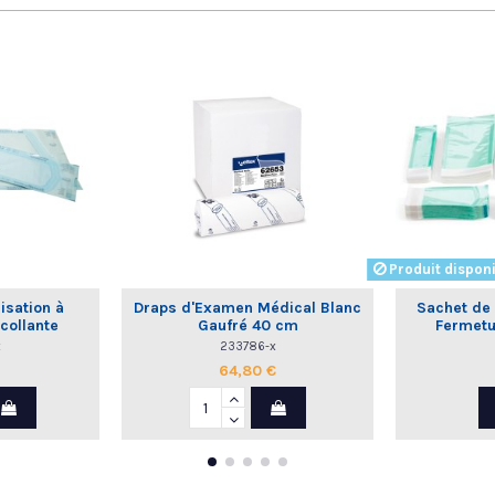
Produit disponi
isation à
Draps d'Examen Médical Blanc
Sachet de S
collante
Gaufré 40 cm
Fermetu
x
233786-x
64,80 €