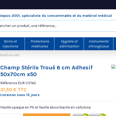
Depuis 2001, spécialiste du consommable et du matériel médical
Soins et
Protections
Hygiène et
Instruments
injections
médicales
stérilisation
chirurgicaux
f 50x70cm x50
Champ Stérile Troué 6 cm Adhesif
50x70cm x50
Référence
EUR-CSTA2
31,50 € TTC
Livraison sous 15 jours
Feuille opaque en PE et feuille absorbante en cellulose