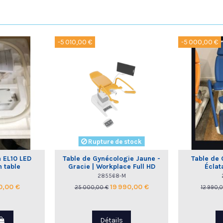
-5 010,00 €
-5 000,00 €
Rupture de stock
 EL10 LED
Table de Gynécologie Jaune -
Table de 
n table
Gracie | Workplace Full HD
Éclat
Borcad
285568-M
0,00 €
19 990,00 €
25 000,00 €
12 990,
Détails