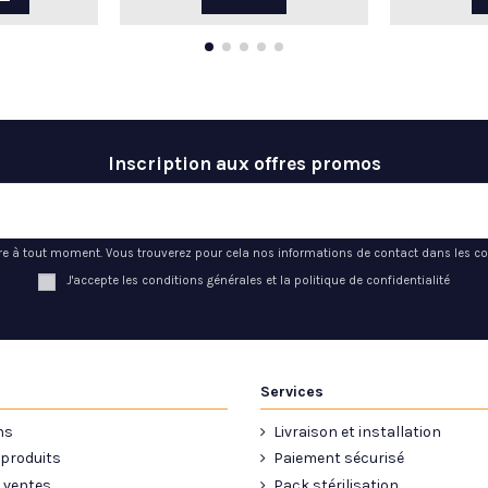
Inscription aux offres promos
e à tout moment. Vous trouverez pour cela nos informations de contact dans les condi
J'accepte les conditions générales et la politique de confidentialité
Services
ns
Livraison et installation
produits
Paiement sécurisé
 ventes
Pack stérilisation