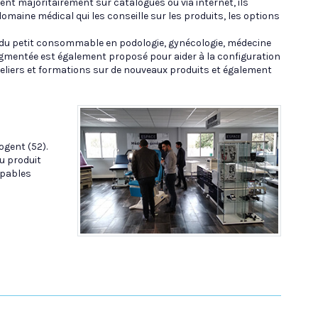
nt majoritairement sur catalogues ou via internet, ils
omaine médical qui les conseille sur les produits, les options
 du petit consommable en podologie, gynécologie, médecine
 augmentée est également proposé pour aider à la configuration
teliers et formations sur de nouveaux produits et également
ogent (52).
u produit
apables