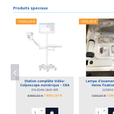
Produits speciaux
-1 000,00 €
-500,00 €
Station complète Vidéo-
Lampe d'examen
Colposcope numérique - C6A
Heine fixatio
HD EDAN
STA-EDAN-C6HD-BPE
225850
7 890,00 €
1 09
8 890,00 €
1 590,00 €