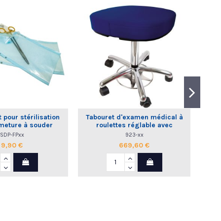
 pour stérilisation
Tabouret d'examen médical à
Gain
meture à souder
roulettes réglable avec
dossier commande au pied
SDP-FPxx
923-xx
9,90 €
669,60 €