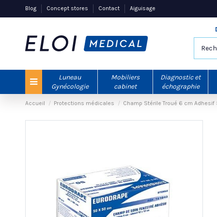
Blog
Concept stores
Contact
Aiguisage
Luneau
Mobiliers
Diagnostic et
Gynécologie
cabinet
échographie
Accueil
Protections médicales
Champ Stérile Troué 6 cm Adhesi