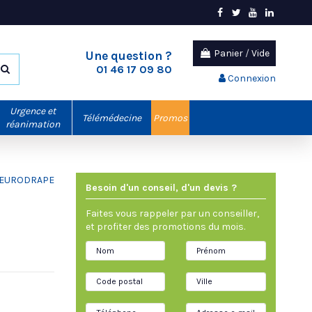
Panier
/
Vide
Une question ?
01 46 17 09 80
Connexion
Urgence et
Télémédecine
Promos
réanimation
Besoin d'un conseil, d'un devis ?
Faites vous rappeler par un conseiller,
et profiter des promotions du mois.