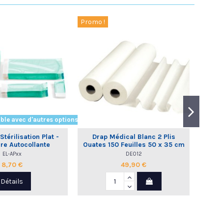
Promo !
ble avec d'autres options
térilisation Plat -
Drap Médical Blanc 2 Plis
Sac
re Autocollante
Ouates 150 Feuilles 50 x 35 cm
a
- 12 Rlx | Global Hygiène
EL-APxx
DE012
8,70 €
49,90 €
Détails