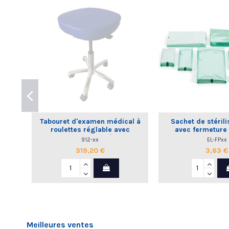
Tabouret d'examen médical à
Sachet de stérili
roulettes réglable avec
avec fermeture
dossier commande à la main
912-xx
EL-FPxx
319,20 €
3,63 €
Meilleures ventes