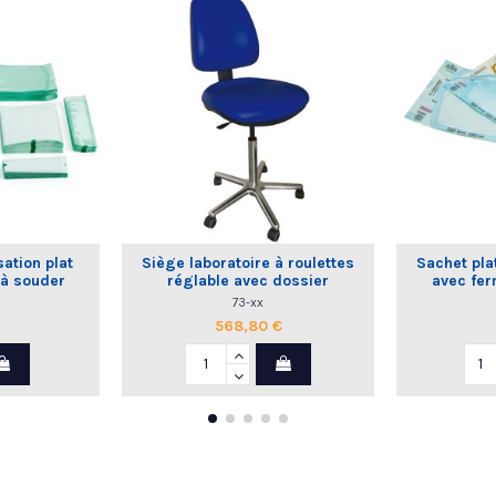
sation plat
Siège laboratoire à roulettes
Sachet plat
 à souder
réglable avec dossier
avec fer
commande manuelle
73-xx
568,80 €