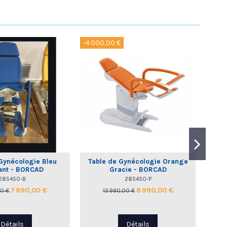
-4 000,00 €
-4 00
Gynécologie Bleu
Table de Gynécologie Orange
Tabl
ant - BORCAD
Gracie - BORCAD
BO
285450-B
285450-P
7 990,00 €
8 990,00 €
00 €
12 990,00 €
Détails
Détails