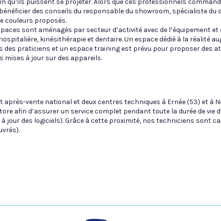
in qu’ils puissent se projeter. Alors que ces professionnels commande
 bénéficier des conseils du responsable du showroom, spécialiste du d
de couleurs proposés.
spaces sont aménagés par secteur d’activité avec de l’équipement et
hospitalière, kinésithérapie et dentaire. Un espace dédié à la réalité
s des praticiens et un espace training est prévu pour proposer des a
s mises à jour sur des appareils.
 après-vente national et deux centres techniques à Ernée (53) et à N
re afin d’assurer un service complet pendant toute la durée de vie d
 à jour des logiciels). Grâce à cette proximité, nos techniciens sont c
uvrés).