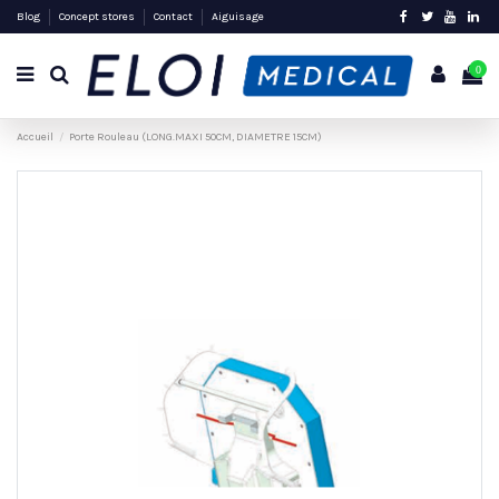
Blog
Concept stores
Contact
Aiguisage
0
Accueil
Porte Rouleau (LONG.MAXI 50CM, DIAMETRE 15CM)