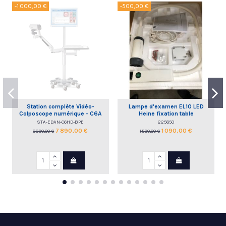
-1 000,00 €
-500,00 €
Station complète Vidéo-
Lampe d'examen EL10 LED
Colposcope numérique - C6A
Heine fixation table
HD EDAN
STA-EDAN-C6HD-BPE
225850
7 890,00 €
1 090,00 €
8 890,00 €
1 590,00 €