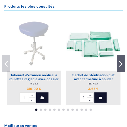
Produits les plus consultés
Tabouret d'examen médical à
Sachet de stérilisation plat
roulettes réglable avec dossier
avec fermeture à souder
commande à la main
912-xx
EL-FPxx
319,20 €
3,63 €
Meilleures ventes